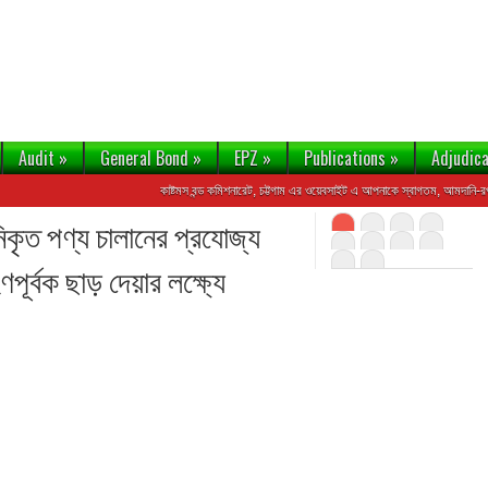
Audit
»
General Bond
»
EPZ
»
Publications
»
Adjudica
কাষ্টমস বন্ড কমিশনারেট, চট্টগাম এর ওয়েবসাইট এ আপনাকে স্বাগতম, আমদানি-রপ্তানি,
কৃত পণ্য চালানের প্রযোজ্য
হণপূর্বক ছাড় দেয়ার লক্ষ্যে