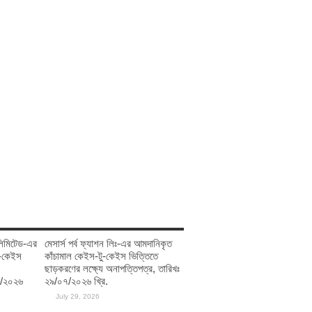
স লিমিটেড-এর
মেসার্স পর্ব ফ্যাশন লিঃ-এর আমদানিকৃত
ু-কেইস
কাঁচামাল কেইস-টু-কেইস ভিত্তিতে
ছাড়করণের লক্ষ্যে অনাপত্তিপত্র, তারিখঃ
৭/২০২৬
২৯/০৭/২০২৬ খ্রি.
July 29, 2026