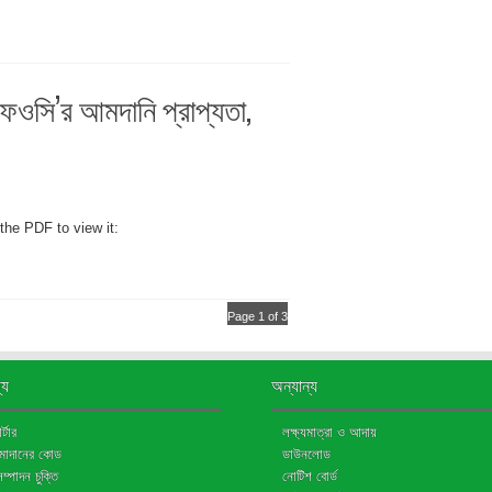
এফওসি’র আমদানি প্রাপ্যতা,
the PDF to view it:
Page 1 of 3
্য
অন্যান্য
্টার
লক্ষ্যমাত্রা ও আদায়
জমাদানের কোড
ডাউনলোড
মসম্পাদন চুক্তি
নোটিশ বোর্ড