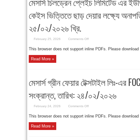
মেসার্স চিলড্রেন প্লেইচ লিমিটেড এর ইউড
কেইস ভিত্তিতে ছাড় দেয়ার লক্ষ্যে অনাপত্
২৫/০২/২০২৬ খ্রি.
on
February 25, 2026
Comments Off
মেসার্স
চিলড্রেন
This browser does not support inline PDFs. Please download
প্লেইচ
লিমিটেড
এর
Read More »
ইউডিভূক্ত
কাঁচামাল
কেইস-
টু-
কেইস
মেসার্স গ্রীন ফেয়ার টেক্সটাইল লিঃ-এর F
ভিত্তিতে
ছাড়
দেয়ার
সংক্রান্ত, তারিখ: ২৪/০২/২০২৬
লক্ষ্যে
অনাপত্তিপত্র,
তারিখঃ
২৫/০২/২০২৬
খ্রি.
on
February 24, 2026
Comments Off
মেসার্স
গ্রীন
This browser does not support inline PDFs. Please download
ফেয়ার
টেক্সটাইল
লিঃ-
Read More »
এর
FOC
ভিত্তিতে
আমদানির