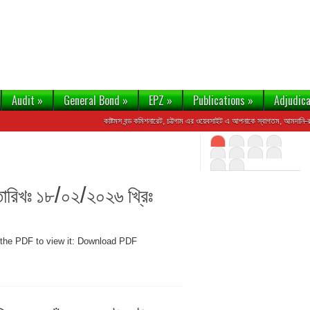
Audit
»
General Bond
»
EPZ
»
Publications
»
Adjudica
কাষ্টমস বন্ড কমিশনারেট, চট্টগাম এর ওয়েবসাইট এ আপনাকে স্বাগতম, আমদানি-রপ্তানি, এ
না, তারিখঃ ১৮/০২/২০২৬ খ্রিঃ
 the PDF to view it: Download PDF