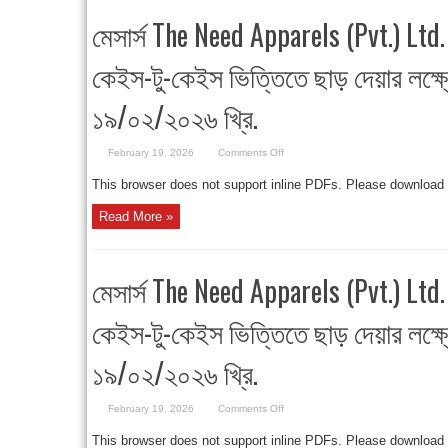
পণ্য
ব্যাংক
মেসার্স The Need Apparels (Pvt.) Ltd
গ্যারান্টি
গ্রহণপূর্বক
ছাড়
কেইস-টু-কেইস ভিত্তিতে ছাড় দেয়ার লক্ষ্
দেওয়ার
লক্ষ্যে
অনাপত্তিপত্র,
তারিখঃ
১৯/০২/২০২৬ খ্রি.
১৯/০২/২০২৬
খ্রি.
on
February 19, 2026
Comments Off
মেসার্স
The
This browser does not support inline PDFs. Please download
Need
Apparels
(Pvt.)
Read More »
Ltd.
এর
আমদানিকৃত
কাঁচামাল
কেইস-
মেসার্স The Need Apparels (Pvt.) Ltd
টু-
কেইস
ভিত্তিতে
ছাড়
কেইস-টু-কেইস ভিত্তিতে ছাড় দেয়ার লক্ষ্
দেয়ার
লক্ষ্যে
অনাপত্তিপত্র,
১৯/০২/২০২৬ খ্রি.
তারিখঃ
১৯/০২/২০২৬
খ্রি.
on
February 19, 2026
Comments Off
মেসার্স
The
This browser does not support inline PDFs. Please download
Need