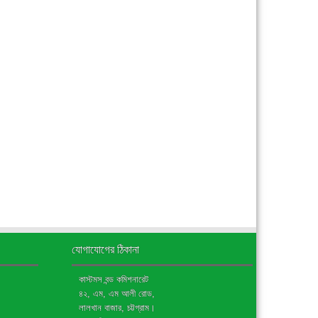
যোগাযোগের ঠিকানা
কাস্টমস বন্ড কমিশনারেট
৪২, এম, এম আলী রোড,
লালখান বাজার, চট্টগ্রাম।