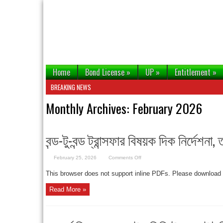
Home
Bond License
»
UP
»
Entitlement
»
BREAKING NEWS
Monthly Archives:
February 2026
বন্ড-টু-বন্ড ট্রান্সফার বিষয়ক দিক নির্দেশ
on
February 25, 2026
Comments Off
বন্ড-
টু-
This browser does not support inline PDFs. Please download
বন্ড
ট্রান্সফার
বিষয়ক
Read More »
দিক
নির্দেশনা,
তারিখঃ
১৮/০২/২০২৬
খ্রিঃ