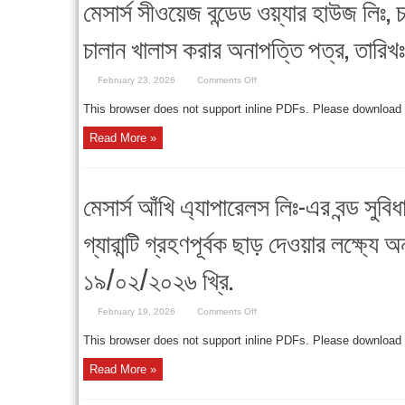
মেসার্স সীওয়েজ বন্ডেড ওয়্যার হাউজ লিঃ, 
দেওয়ার
লক্ষ্যে
অনাপত্তি
চালান খালাস করার অনাপত্তি পত্র, তারিখ
পত্র,
তারিখঃ
২৩/০২/২০২৬
খ্রি.
on
February 23, 2026
Comments Off
মেসার্স
সীওয়েজ
This browser does not support inline PDFs. Please download
বন্ডেড
ওয়্যার
হাউজ
Read More »
লিঃ,
চট্টগ্রাম-
এর
আমদানিকৃত
পণ্য
মেসার্স আঁখি এ্যাপারেলস লিঃ-এর বন্ড সুব
চালান
খালাস
করার
গ্যারান্টি গ্রহণপূর্বক ছাড় দেওয়ার লক্ষ্যে 
অনাপত্তি
পত্র,
তারিখঃ
১৯/০২/২০২৬
১৯/০২/২০২৬ খ্রি.
খ্রি.
on
February 19, 2026
Comments Off
মেসার্স
আঁখি
This browser does not support inline PDFs. Please download
এ্যাপারেলস
লিঃ-
এর
Read More »
বন্ড
সুবিধায়
আমদানীকৃত