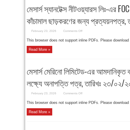
প্রাপ্যতা
মেসার্স স্যানটেক্স নীটওয়্যারস লিঃ-এর F
সংক্রান্ত,
তারিখ:
২৪/০২/২০২৬
কাঁচামাল ছাড়করণের জন্য প্রত্যয়নপত্র
on
February 23, 2026
Comments Off
মেসার্স
স্যানটেক্স
This browser does not support inline PDFs. Please download
নীটওয়্যারস
লিঃ-
এর
Read More »
FOC
ভিত্তিতে
আমদানিকৃত
কাঁচামাল
ছাড়করণের
মেসার্স মেরিনো লিমিটেড-এর আমদানিকৃত কা
জন্য
প্রত্যয়নপত্র,
তারিখ:
লক্ষ্যে অনাপত্তি পত্র, তারিখঃ ২৩/০২/২
২৩/০২/২০২৬
on
February 23, 2026
Comments Off
মেসার্স
মেরিনো
This browser does not support inline PDFs. Please download
লিমিটেড-
এর
আমদানিকৃত
Read More »
কাঁচামাল
ইন-
টু-
বন্ডে
ছাড়