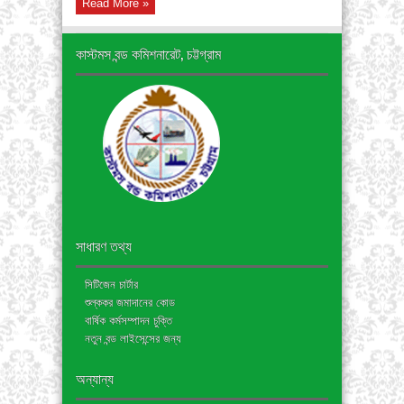
Read More »
অফিস
আদেশ-
তারিখঃ
২৭/০২/২০২৩ইং
কাস্টমস বন্ড কমিশনারেট, চট্টগ্রাম
সাধারণ তথ্য
সিটিজেন চার্টার
শুল্ককর জমাদানের কোড
বার্ষিক কর্মসম্পাদন চুক্তি
নতুন বন্ড লাইসেন্সের জন্য
অন্যান্য