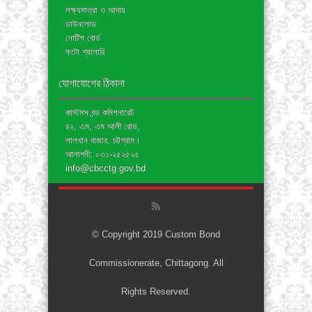
লক্ষ্যমাত্রা ও আদায়
ডাউনলোড
নোটিশ বোর্ড
ফটো গ্যালারি
যোগাযোগের ঠিকানা
কাস্টমস বন্ড কমিশনারেট
৪২, এম, এম আলী রোড,
লালখান বাজার, চট্টগ্রাম।
আলাপনী: ০৩১-২৫২৫২৫
info@cbcctg.gov.bd
© Copyright 2019 Custom Bond
Commissionerate, Chittagong. All
Rights Reserved.