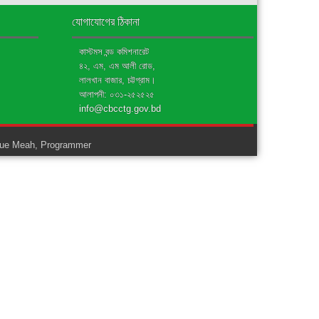
যোগাযোগের ঠিকানা
কাস্টমস বন্ড কমিশনারেট
৪২, এম, এম আলী রোড,
লালখান বাজার, চট্টগ্রাম।
আলাপনী: ০৩১-২৫২৫২৫
info@cbcctg.gov.bd
ue Meah, Programmer