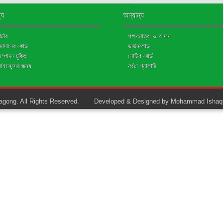
্য
অন্যান্য
্টার
লক্ষ্যমাত্রা ও আদায়
জমাদানের কোড
ডাউনলোড
মসম্পাদন চুক্তি
নোটিশ বোর্ড
লাইসেন্সের জন্য
ফটো গ্যালারি
gong. All Rights Reserved.
Developed & Designed by Mohammad Ishaq