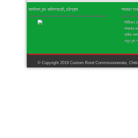
FOC
ভিত্তিতে
কাস্টমস বন্ড কমিশনারেট, চট্টগ্রাম
সাধারণ তথ
বন্ড
সুবিধায়
ছাড়করণের
আমদানি
সিটিজেন চার
প্রাপ্যতা
প্রদান
শুল্ককর 
-
তারিখঃ
বার্ষিক কর্
০৩/০৭/২০২৪ইং
নতুন বন্ড 
© Copyright 2019 Custom Bond Commissionerate, Chitta