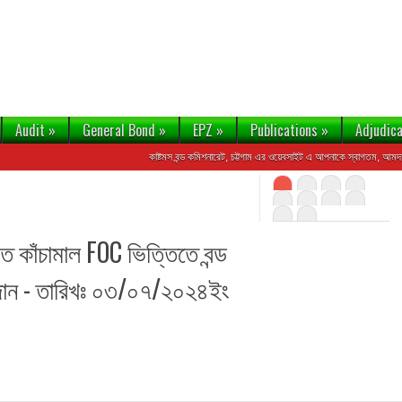
Audit
»
General Bond
»
EPZ
»
Publications
»
Adjudica
কাষ্টমস বন্ড কমিশনারেট, চট্টগাম এর ওয়েবসাইট এ আপনাকে স্বাগতম, আমদানি-রপ
ত কাঁচামাল FOC ভিত্তিতে বন্ড
রদান - তারিখঃ ০৩/০৭/২০২৪ইং