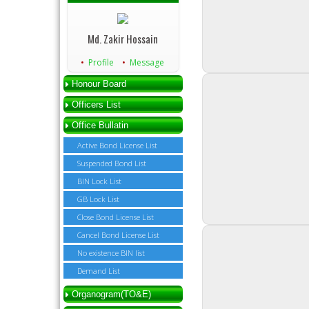
Md. Zakir Hossain
Profile
Message
Honour Board
Officers List
Office Bullatin
Active Bond License List
Suspended Bond List
BIN Lock List
GB Lock List
Close Bond License List
Cancel Bond License List
No existence BIN list
Demand List
Organogram(TO&E)