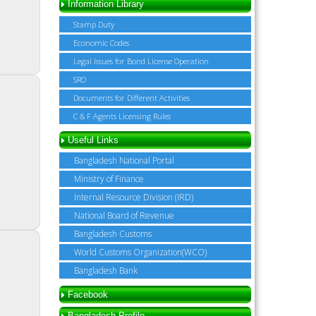
Information Library
Stamp Duty
Economic Codes
Legal Issues for Bond License Operation
SRO
Documents for Different Activities
C & F Agents Licensing Rules
Useful Links
Bangladesh National Portal
Ministry of Finance
Internal Resource Division (IRD)
National Board of Revenue
Bangladesh Customs
World Customs Organization(WCO)
Bangladesh Bank
Facebook
Bangladesh Profile