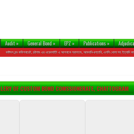
Audit
»
General Bond
»
EPZ
»
Publications
»
Adjudica
কাষ্টমস বন্ড কমিশনারেট, চট্টগাম এর ওয়েবসাইট এ আপনাকে স্বাগতম, আমদানি-রপ্তানি, এলসি খোলা সহ ইত্যাদি কার্যক্রমে
LLERY OF CUSTOM BOND COMSSIONERATE, CHATTOGRAM