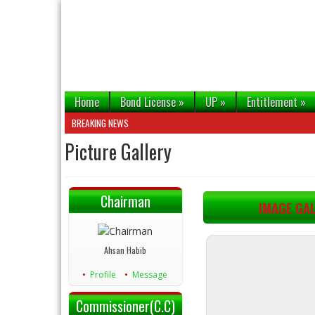
Home
Bond License
»
UP
»
Entitlement
»
BREAKING NEWS
Picture Gallery
Chairman
IMAGE GA
Ahsan Habib
Profile
Message
Commissioner(C.C)