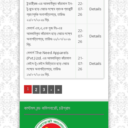
ইন্ডাষ্ট্রিজ-এর আমদানীকৃত কাঁচামাল ইন-
22-
টু-বন্ডে ছাড় দেয়ার লক্ষ্যে ব্যাংক গ্যারান্টি
07-
Details
গ্রহণপূর্বক অনাপত্তিপত্র, তারিখঃ
26
২২/০৭/২০২৬ খ্রি.
মেসার্স এম,এ,এফ সুজ লিঃ-এর
22-
আমদানিকৃত কাঁচামাল ছাড় দেয়ার লক্ষ্যে
07-
Details
অনাপত্তিপত্র, তারিখঃ ২২/০৭/২০২৬
26
খ্রি.
মেসার্স The Need Apparels
(Pvt.) Ltd. এর আমদানিকৃত কাঁচামাল
21-
কেইস-টু-কেইস ভিত্তিতে ছাড় দেয়ার
07-
Details
লক্ষ্যে অনাপত্তিপত্র, তারিখঃ
26
১৯/০৭/২০২৬ খ্রি.
1
2
3
›
»
কাস্টমস বন্ড কমিশনারেট, চট্টগ্রাম