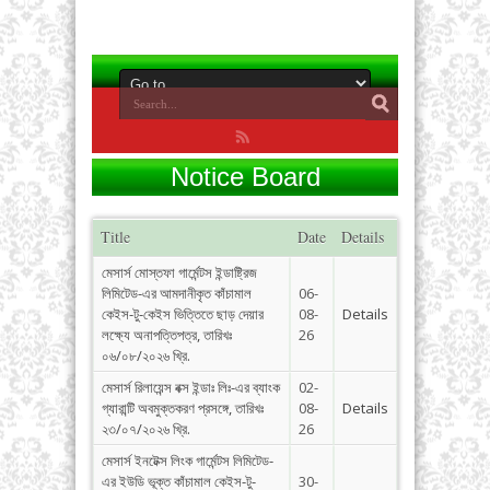
Notice Board
Title
Date
Details
মেসার্স মোস্তফা গার্মেন্টস ইন্ডাষ্ট্রিজ
লিমিটেড-এর আমদানীকৃত কাঁচামাল
06-
কেইস-টু-কেইস ভিত্তিতে ছাড় দেয়ার
08-
Details
লক্ষ্যে অনাপত্তিপত্র, তারিখঃ
26
০৬/০৮/২০২৬ খ্রি.
মেসার্স রিলায়েন্স বক্স ইন্ডাঃ লিঃ-এর ব্যাংক
02-
গ্যারান্টি অবমুক্তকরণ প্রসঙ্গে, তারিখঃ
08-
Details
২৩/০৭/২০২৬ খ্রি.
26
মেসার্স ইনটেক্স লিংক গার্মেন্টস লিমিটেড-
এর ইউডি ভূক্ত কাঁচামাল কেইস-টু-
30-