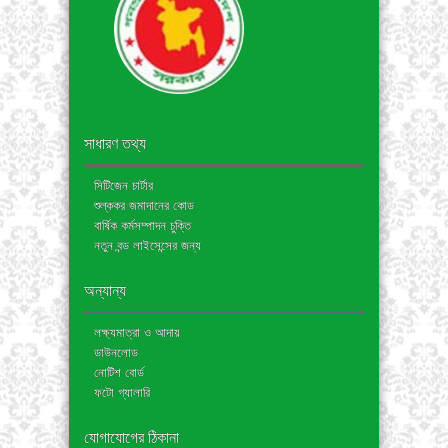
সাধারণ তথ্য
সিটিজেন চার্টার
শুল্ককর জমাদানের কোড
বার্ষিক কর্মসম্পাদন চুক্তি
নতুন বন্ড লাইসেন্সের জন্য
অন্যান্য
লক্ষ্যমাত্রা ও আদায়
ডাউনলোড
নোটিশ বোর্ড
ফটো গ্যালারি
যোগাযোগের ঠিকানা