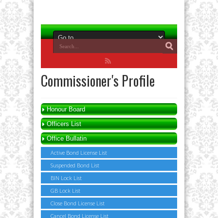
Commissioner's Profile
Honour Board
Officers List
Office Bullatin
Active Bond License List
Suspended Bond List
BIN Lock List
GB Lock List
Close Bond License List
Cancel Bond License List