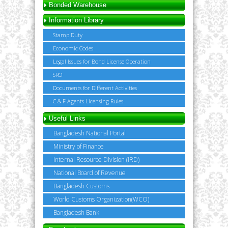
Bonded Warehouse
Information Library
Stamp Duty
Economic Codes
Legal Issues for Bond License Operation
SRO
Documents for Different Activities
C & F Agents Licensing Rules
Useful Links
Bangladesh National Portal
Ministry of Finance
Internal Resource Division (IRD)
National Board of Revenue
Bangladesh Customs
World Customs Organization(WCO)
Bangladesh Bank