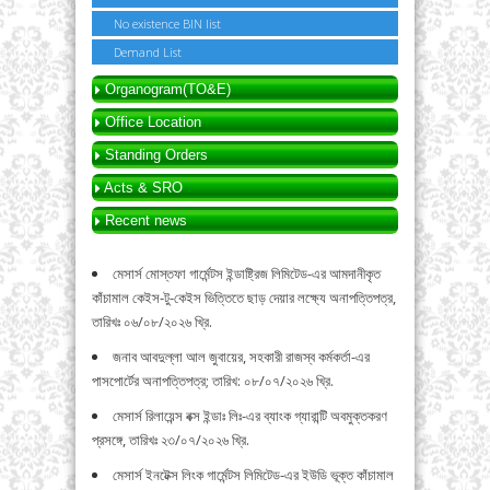
No existence BIN list
Demand List
Organogram(TO&E)
Office Location
Standing Orders
Acts & SRO
Recent news
মেসার্স মোস্তফা গার্মেন্টস ইন্ডাষ্ট্রিজ লিমিটেড-এর আমদানীকৃত
কাঁচামাল কেইস-টু-কেইস ভিত্তিতে ছাড় দেয়ার লক্ষ্যে অনাপত্তিপত্র,
তারিখঃ ০৬/০৮/২০২৬ খ্রি.
জনাব আবদুল্লা আল জুবায়ের, সহকারী রাজস্ব কর্মকর্তা-এর
পাসপোর্টের অনাপত্তিপত্র; তারিখ: ০৮/০৭/২০২৬ খ্রি.
মেসার্স রিলায়েন্স বক্স ইন্ডাঃ লিঃ-এর ব্যাংক গ্যারান্টি অবমুক্তকরণ
প্রসঙ্গে, তারিখঃ ২৩/০৭/২০২৬ খ্রি.
মেসার্স ইনটেক্স লিংক গার্মেন্টস লিমিটেড-এর ইউডি ভূক্ত কাঁচামাল