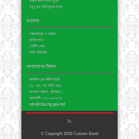
বার্ষিক কর্মসম্পাদন চুক্তি
নতুন বন্ড লাইসেন্সের জন্য
অন্যান্য
লক্ষ্যমাত্রা ও আদায়
ডাউনলোড
নোটিশ বোর্ড
ফটো গ্যালারি
যোগাযোগের ঠিকানা
কাস্টমস বন্ড কমিশনারেট
৪২, এম, এম আলী রোড,
লালখান বাজার, চট্টগ্রাম।
আলাপনী: ০৩১-২৫২৫২৫
info@cbcctg.gov.bd
© Copyright 2019 Custom Bond