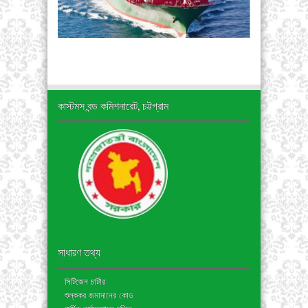
কাস্টমস বন্ড কমিশনারেট, চট্টগ্রাম
সাধারণ তথ্য
সিটিজেন চার্টার
শুল্ককর জমাদানের কোড