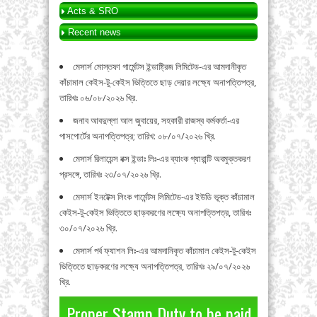
Acts & SRO
Recent news
মেসার্স মোস্তফা গার্মেন্টস ইন্ডাষ্ট্রিজ লিমিটেড-এর আমদানীকৃত
কাঁচামাল কেইস-টু-কেইস ভিত্তিতে ছাড় দেয়ার লক্ষ্যে অনাপত্তিপত্র,
তারিখঃ ০৬/০৮/২০২৬ খ্রি.
জনাব আবদুল্লা আল জুবায়ের, সহকারী রাজস্ব কর্মকর্তা-এর
পাসপোর্টের অনাপত্তিপত্র; তারিখ: ০৮/০৭/২০২৬ খ্রি.
মেসার্স রিলায়েন্স বক্স ইন্ডাঃ লিঃ-এর ব্যাংক গ্যারান্টি অবমুক্তকরণ
প্রসঙ্গে, তারিখঃ ২৩/০৭/২০২৬ খ্রি.
মেসার্স ইনটেক্স লিংক গার্মেন্টস লিমিটেড-এর ইউডি ভূক্ত কাঁচামাল
কেইস-টু-কেইস ভিত্তিতে ছাড়করণের লক্ষ্যে অনাপত্তিপত্র, তারিখঃ
৩০/০৭/২০২৬ খ্রি.
মেসার্স পর্ব ফ্যাশন লিঃ-এর আমদানিকৃত কাঁচামাল কেইস-টু-কেইস
ভিত্তিতে ছাড়করণের লক্ষ্যে অনাপত্তিপত্র, তারিখঃ ২৯/০৭/২০২৬
খ্রি.
Proper Stamp Duty to be paid