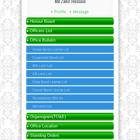
Md Zakir Hossain
Profile
Message
Honour Board
Officers List
Office Bullatin
Active Bond License List
Suspended Bond List
BIN Lock List
GB Lock List
Close Bond License List
Cancel Bond License List
No existence BIN list
Demand List
Organogram(TO&E)
Office Location
Standing Orders