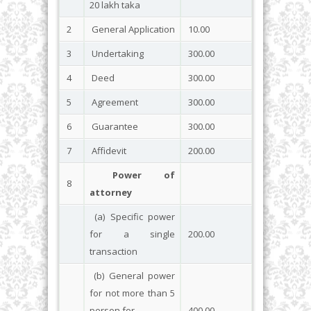
20 lakh taka
2
General Application
10.00
3
Undertaking
300.00
4
Deed
300.00
5
Agreement
300.00
6
Guarantee
300.00
7
Affidevit
200.00
Power of
8
attorney
(a) Specific power
for a single
200.00
transaction
(b) General power
for not more than 5
person for
400.00