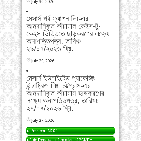
July 30, 2026
মেসার্স পর্ব ফ্যাশন লিঃ-এর
আমদানিকৃত কাঁচামাল কেইস-টু-
কেইস ভিত্তিতে ছাড়করণের লক্ষ্যে
অনাপত্তিপত্র, তারিখঃ
২৯/০৭/২০২৬ খ্রি.
July 29, 2026
মেসার্স ইউনাইটেড প্যাকেজিং
ইন্ডাষ্ট্রিজ লিঃ, চট্টগ্রাম-এর
আমদানিকৃত কাঁচামাল ছাড়করণের
লক্ষ্যে অনাপত্তিপত্র, তারিখঃ
২৭/০৭/২০২৬ খ্রি.
July 27, 2026
Passport NOC
Auto Renewal Information of BGMEA