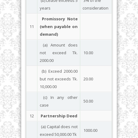
(b) Lease exceeds 5
3% of the
years
consideration
Promissory Note
11
(when payable on
demand)
(a) Amount does
not exceed Tk.
10.00
2000.00
(b) Exceed 2000.00
but not exceeds Tk.
20.00
10,000.00
(c) In any other
50.00
case
12
Partnership Deed
(a) Capital does not
1000.00
exceed 50,000.00 Tk