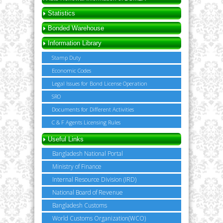
Statistics
Bonded Warehouse
Information Library
Stamp Duty
Economic Codes
Legal Issues for Bond License Operation
SRO
Documents for Different Activities
C & F Agents Licensing Rules
Useful Links
Bangladesh National Portal
Ministry of Finance
Internal Resource Division (IRD)
National Board of Revenue
Bangladesh Customs
World Customs Organization(WCO)