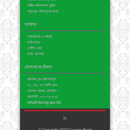
বার্ষিক কর্মসম্পাদন চুক্তি
নতুন বন্ড লাইসেন্সের জন্য
অন্যান্য
লক্ষ্যমাত্রা ও আদায়
ডাউনলোড
নোটিশ বোর্ড
ফটো গ্যালারি
যোগাযোগের ঠিকানা
কাস্টমস বন্ড কমিশনারেট
৪২, এম, এম আলী রোড,
লালখান বাজার, চট্টগ্রাম।
আলাপনী: ০৩১-২৫২৫২৫
info@cbcctg.gov.bd
© Copyright 2019 Custom Bond