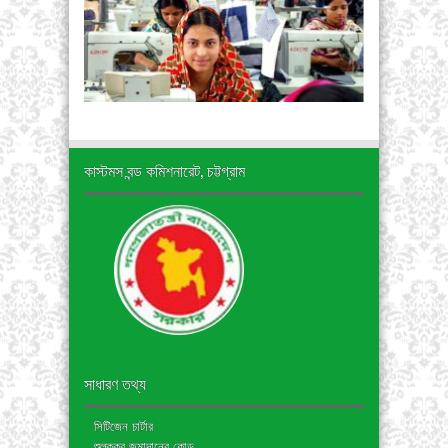
কাস্টমস বন্ড কমিশনারেট, চট্টগ্রাম
সাধারণ তথ্য
সিটিজেন চার্টার
শুল্ককর জমাদানের কোড