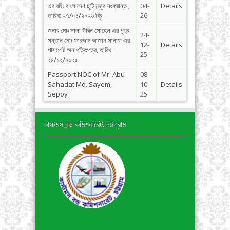
এর বহিঃ বাংলাদেশ ছুটি মন্জুর সংক্রান্ত ;
04-
Details
তারিখ: ২৭/০৪/২০২৬ খ্রি.
26
জনাব মোঃ সালা উদ্দিন সোহেল এর পুত্র
24-
সন্তান মোঃ ফারজাদ আজান সানাফ এর
12-
Details
পাসপোর্ট অনাপত্তিপত্র, তারিখ:
25
২৪/১২/২০২৫
Passport NOC of Mr. Abu
08-
Sahadat Md. Sayem,
10-
Details
Sepoy
25
কাস্টমস বন্ড কমিশনারেট, চট্টগ্রাম