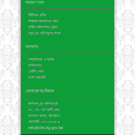
সাধারণ তথ্য
সিটিজেন চার্টার
শুল্ককর জমাদানের কোড
বার্ষিক কর্মসম্পাদন চুক্তি
নতুন বন্ড লাইসেন্সের জন্য
অন্যান্য
লক্ষ্যমাত্রা ও আদায়
ডাউনলোড
নোটিশ বোর্ড
ফটো গ্যালারি
যোগাযোগের ঠিকানা
কাস্টমস বন্ড কমিশনারেট
৪২, এম, এম আলী রোড,
লালখান বাজার, চট্টগ্রাম।
আলাপনী: ০৩১-২৫২৫২৫
info@cbcctg.gov.bd