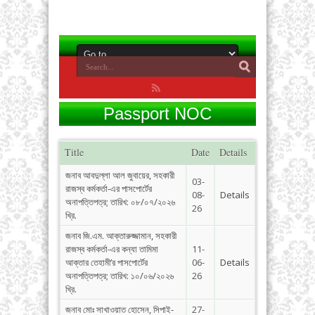
Passport NOC
Title
Date
Details
জনাব আবদুল্লা আল জুবায়ের, সহকারী
03-
রাজস্ব কর্মকর্তা-এর পাসপোর্টের
08-
Details
অনাপত্তিপত্র; তারিখ: ০৮/০৭/২০২৬
26
খ্রি.
জনাব জি.এম. আক্তারুজ্জামান, সহকারী
রাজস্ব কর্মকর্তা-এর কন্যা তামিমা
11-
আক্তার তেহামী’র পাসপোর্টের
06-
Details
অনাপত্তিপত্র; তারিখ: ১০/০৬/২০২৬
26
খ্রি.
জনাব মোঃ সাখাওয়াত হোসেন, সিপাই-
27-