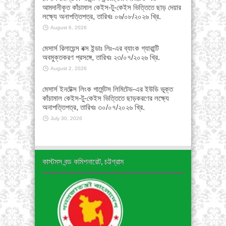
আমদানীকৃত কাঁচামাল কেইস-টু-কেইস ভিত্তিতে ছাড় দেয়ার
লক্ষ্যে অনাপত্তিপত্র, তারিখঃ ০৬/০৮/২০২৬ খ্রি.
August 6, 2026
মেসার্স রিলায়েন্স বক্স ইন্ডাঃ লিঃ-এর ব্যাংক গ্যারান্টি
অবমুক্তকরণ প্রসঙ্গে, তারিখঃ ২৩/০৭/২০২৬ খ্রি.
August 2, 2026
মেসার্স ইনটেক্স লিংক গার্মেন্টস লিমিটেড-এর ইউডি ভূক্ত
কাঁচামাল কেইস-টু-কেইস ভিত্তিতে ছাড়করণের লক্ষ্যে
অনাপত্তিপত্র, তারিখঃ ৩০/০৭/২০২৬ খ্রি.
July 30, 2026
কাস্টমস বন্ড কমিশনারেট, চট্টগ্রাম