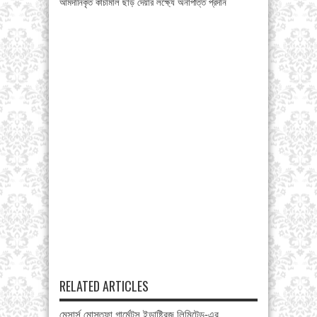
আমদানিকৃত কাঁচামাল ছাড় দেয়ার লক্ষ্যে অনাপত্তি প্রদান
RELATED ARTICLES
মেসার্স মোস্তফা গার্মেন্টস ইন্ডাষ্ট্রিজ লিমিটেড-এর