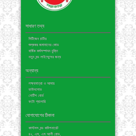
সাধারণ তথ্য
সিটিজেন চার্টার
শুল্ককর জমাদানের কোড
বার্ষিক কর্মসম্পাদন চুক্তি
নতুন বন্ড লাইসেন্সের জন্য
অন্যান্য
লক্ষ্যমাত্রা ও আদায়
ডাউনলোড
নোটিশ বোর্ড
ফটো গ্যালারি
যোগাযোগের ঠিকানা
কাস্টমস বন্ড কমিশনারেট
৪২, এম, এম আলী রোড,