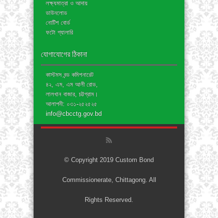
লক্ষ্যমাত্রা ও আদায়
ডাউনলোড
নোটিশ বোর্ড
ফটো গ্যালারি
যোগাযোগের ঠিকানা
কাস্টমস বন্ড কমিশনারেট
৪২, এম, এম আলী রোড,
লালখান বাজার, চট্টগ্রাম।
আলাপনী: ০৩১-২৫২৫২৫
info@cbcctg.gov.bd
© Copyright 2019 Custom Bond
Commissionerate, Chittagong. All
Rights Reserved.