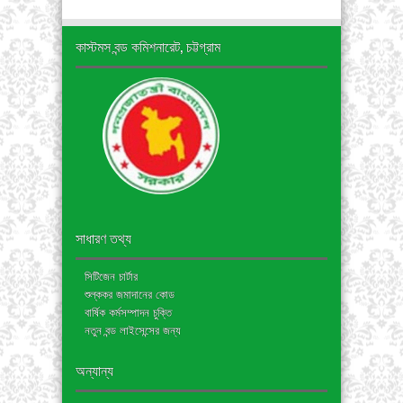
কাস্টমস বন্ড কমিশনারেট, চট্টগ্রাম
সাধারণ তথ্য
সিটিজেন চার্টার
শুল্ককর জমাদানের কোড
বার্ষিক কর্মসম্পাদন চুক্তি
নতুন বন্ড লাইসেন্সের জন্য
অন্যান্য