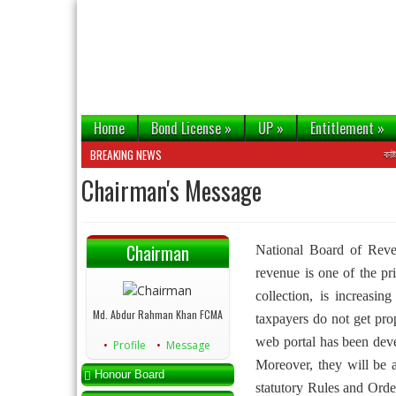
Home
Bond License
»
UP
»
Entitlement
»
BREAKING NEWS
কাষ্টমস বন্ড
Chairman's Message
Chairman
National Board of Reven
revenue is one of the pr
collection, is increasi
Md. Abdur Rahman Khan FCMA
taxpayers do not get pro
web portal has been deve
Profile
Message
Moreover, they will be
Honour Board
statutory Rules and Orders