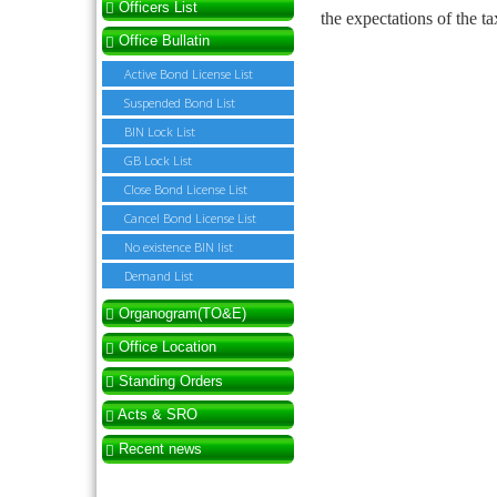
Officers List
the expectations of the t
Office Bullatin
Active Bond License List
Suspended Bond List
BIN Lock List
GB Lock List
Close Bond License List
Cancel Bond License List
No existence BIN list
Demand List
Organogram(TO&E)
Office Location
Standing Orders
Acts & SRO
Recent news