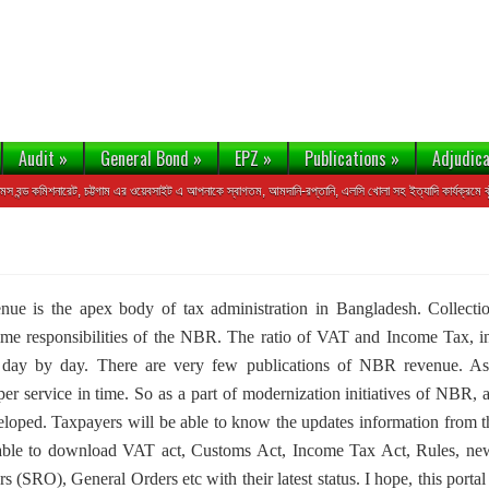
Audit
»
General Bond
»
EPZ
»
Publications
»
Adjudica
 কমিশনারেট, চট্টগাম এর ওয়েবসাইট এ আপনাকে স্বাগতম, আমদানি-রপ্তানি, এলসি খোলা সহ ইত্যাদি কার্যক্রমে ঝুঁকি হ্রাস
ue is the apex body of tax administration in Bangladesh. Collectio
ime responsibilities of the NBR. The ratio of VAT and Income Tax, in
ng day by day. There are very few publications of NBR revenue. As 
per service in time. So as a part of modernization initiatives of NBR,
loped. Taxpayers will be able to know the updates information from th
 able to download VAT act, Customs Act, Income Tax Act, Rules, ne
 (SRO), General Orders etc with their latest status. I hope, this portal w