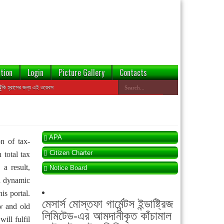
tion
Login
Picture Gallery
Contacts
ের জন্য এই ওয়েবসাইটের ডেটাবেজ থেকে বন্ডেড প্রতিষ্ঠানের তথ্য যাচাই করা যাবে
APA
n of tax-
Citizen Charter
 total tax
a result,
Notice Board
 a dynamic
is portal.
মেসার্স মোস্তফা গার্মেন্টস ইন্ডাষ্ট্রিজ
w and old
লিমিটেড-এর আমদানীকৃত কাঁচামাল
ill fulfil