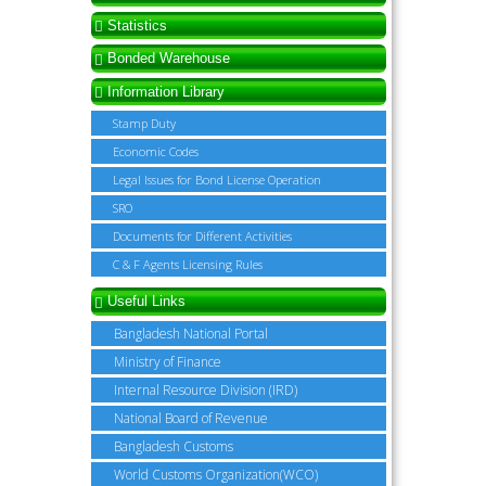
Statistics
Bonded Warehouse
Information Library
Stamp Duty
Economic Codes
Legal Issues for Bond License Operation
SRO
Documents for Different Activities
C & F Agents Licensing Rules
Useful Links
Bangladesh National Portal
Ministry of Finance
Internal Resource Division (IRD)
National Board of Revenue
Bangladesh Customs
World Customs Organization(WCO)