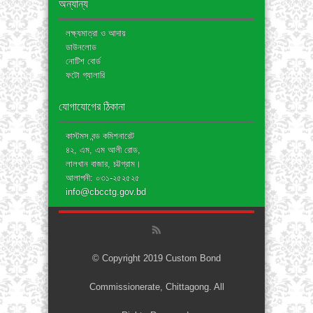
অন্যান্য
লক্ষ্যমাত্রা ও আদায়
ডাউনলোড
নোটিশ বোর্ড
ফটো গ্যালারি
যোগাযোগের ঠিকানা
কাস্টমস বন্ড কমিশনারেট
৪২, এম, এম আলী রোড,
লালখান বাজার, চট্টগ্রাম।
আলাপনী: ০৩১-২৫২৫২৫
info@cbcctg.gov.bd
© Copyright 2019 Custom Bond
Commissionerate, Chittagong. All