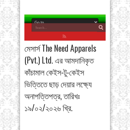
মেসার্স The Need Apparels
(Pvt.) Ltd. এর আমদানিকৃত
কাঁচামাল কেইস-টু-কেইস
ভিত্তিতে ছাড় দেয়ার লক্ষ্যে
অনাপত্তিপত্র, তারিখঃ
১৯/০২/২০২৬ খ্রি.