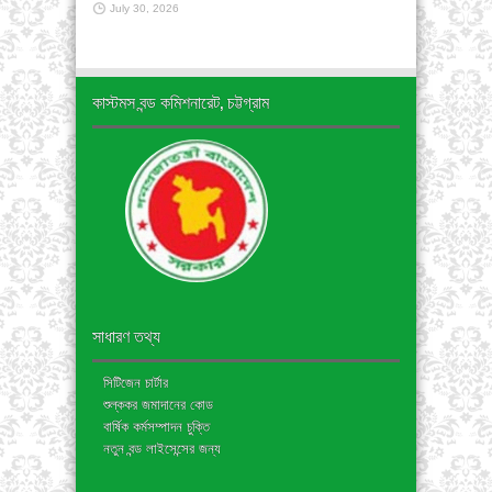
July 30, 2026
কাস্টমস বন্ড কমিশনারেট, চট্টগ্রাম
সাধারণ তথ্য
সিটিজেন চার্টার
শুল্ককর জমাদানের কোড
বার্ষিক কর্মসম্পাদন চুক্তি
নতুন বন্ড লাইসেন্সের জন্য