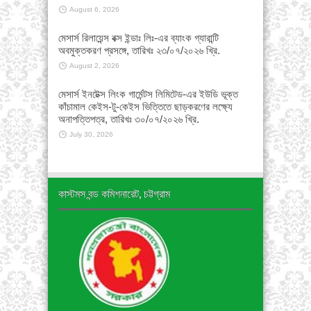
August 6, 2026
মেসার্স রিলায়েন্স বক্স ইন্ডাঃ লিঃ-এর ব্যাংক গ্যারান্টি
অবমুক্তকরণ প্রসঙ্গে, তারিখঃ ২৩/০৭/২০২৬ খ্রি.
August 2, 2026
মেসার্স ইনটেক্স লিংক গার্মেন্টস লিমিটেড-এর ইউডি ভূক্ত
কাঁচামাল কেইস-টু-কেইস ভিত্তিতে ছাড়করণের লক্ষ্যে
অনাপত্তিপত্র, তারিখঃ ৩০/০৭/২০২৬ খ্রি.
July 30, 2026
কাস্টমস বন্ড কমিশনারেট, চট্টগ্রাম