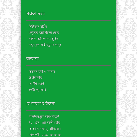
সাধারণ তথ্য
সিটিজেন চার্টার
শুল্ককর জমাদানের কোড
বার্ষিক কর্মসম্পাদন চুক্তি
নতুন বন্ড লাইসেন্সের জন্য
অন্যান্য
লক্ষ্যমাত্রা ও আদায়
ডাউনলোড
নোটিশ বোর্ড
ফটো গ্যালারি
যোগাযোগের ঠিকানা
কাস্টমস বন্ড কমিশনারেট
৪২, এম, এম আলী রোড,
লালখান বাজার, চট্টগ্রাম।
আলাপনী: ০৩১-২৫২৫২৫