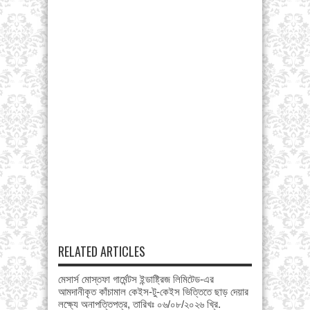
RELATED ARTICLES
মেসার্স মোস্তফা গার্মেন্টস ইন্ডাষ্ট্রিজ লিমিটেড-এর
আমদানীকৃত কাঁচামাল কেইস-টু-কেইস ভিত্তিতে ছাড় দেয়ার
লক্ষ্যে অনাপত্তিপত্র, তারিখঃ ০৬/০৮/২০২৬ খ্রি.