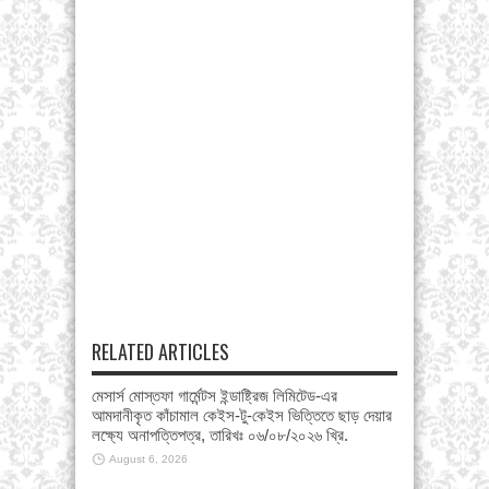
RELATED ARTICLES
মেসার্স মোস্তফা গার্মেন্টস ইন্ডাষ্ট্রিজ লিমিটেড-এর
আমদানীকৃত কাঁচামাল কেইস-টু-কেইস ভিত্তিতে ছাড় দেয়ার
লক্ষ্যে অনাপত্তিপত্র, তারিখঃ ০৬/০৮/২০২৬ খ্রি.
August 6, 2026