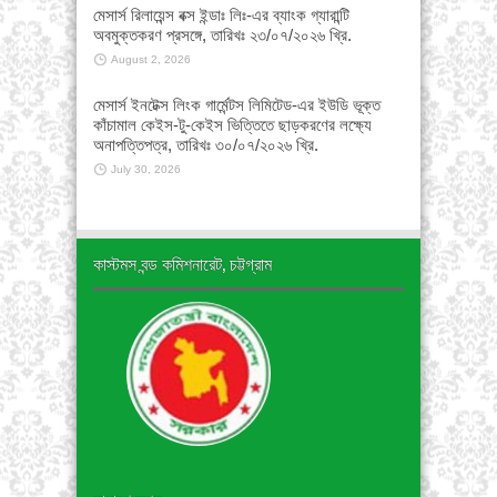
মেসার্স রিলায়েন্স বক্স ইন্ডাঃ লিঃ-এর ব্যাংক গ্যারান্টি
অবমুক্তকরণ প্রসঙ্গে, তারিখঃ ২৩/০৭/২০২৬ খ্রি.
August 2, 2026
মেসার্স ইনটেক্স লিংক গার্মেন্টস লিমিটেড-এর ইউডি ভূক্ত
কাঁচামাল কেইস-টু-কেইস ভিত্তিতে ছাড়করণের লক্ষ্যে
অনাপত্তিপত্র, তারিখঃ ৩০/০৭/২০২৬ খ্রি.
July 30, 2026
কাস্টমস বন্ড কমিশনারেট, চট্টগ্রাম