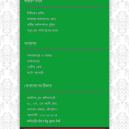
সাধারণ তথ্য
সিটিজেন চার্টার
শুল্ককর জমাদানের কোড
বার্ষিক কর্মসম্পাদন চুক্তি
নতুন বন্ড লাইসেন্সের জন্য
অন্যান্য
লক্ষ্যমাত্রা ও আদায়
ডাউনলোড
নোটিশ বোর্ড
ফটো গ্যালারি
যোগাযোগের ঠিকানা
কাস্টমস বন্ড কমিশনারেট
৪২, এম, এম আলী রোড,
লালখান বাজার, চট্টগ্রাম।
আলাপনী: ০৩১-২৫২৫২৫
info@cbcctg.gov.bd