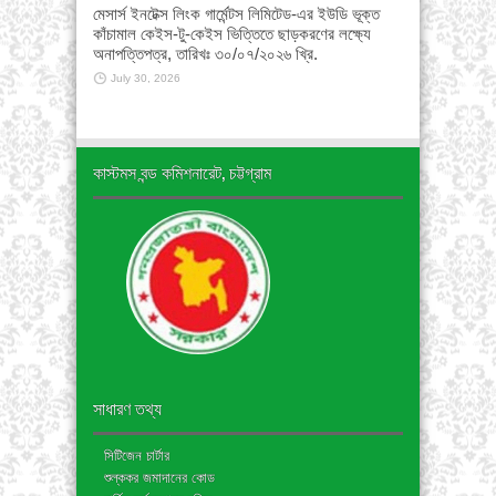
মেসার্স ইনটেক্স লিংক গার্মেন্টস লিমিটেড-এর ইউডি ভূক্ত
কাঁচামাল কেইস-টু-কেইস ভিত্তিতে ছাড়করণের লক্ষ্যে
অনাপত্তিপত্র, তারিখঃ ৩০/০৭/২০২৬ খ্রি.
July 30, 2026
কাস্টমস বন্ড কমিশনারেট, চট্টগ্রাম
সাধারণ তথ্য
সিটিজেন চার্টার
শুল্ককর জমাদানের কোড