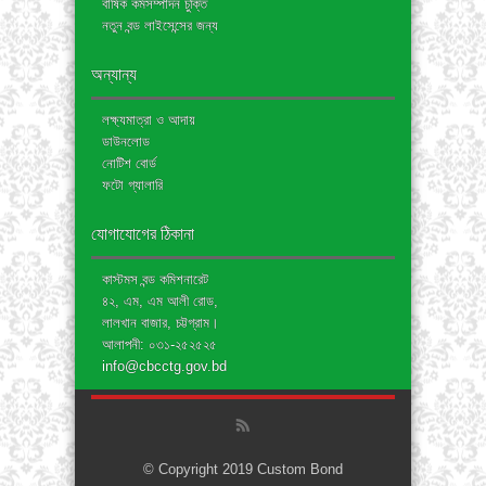
বার্ষিক কর্মসম্পাদন চুক্তি
নতুন বন্ড লাইসেন্সের জন্য
অন্যান্য
লক্ষ্যমাত্রা ও আদায়
ডাউনলোড
নোটিশ বোর্ড
ফটো গ্যালারি
যোগাযোগের ঠিকানা
কাস্টমস বন্ড কমিশনারেট
৪২, এম, এম আলী রোড,
লালখান বাজার, চট্টগ্রাম।
আলাপনী: ০৩১-২৫২৫২৫
info@cbcctg.gov.bd
© Copyright 2019 Custom Bond