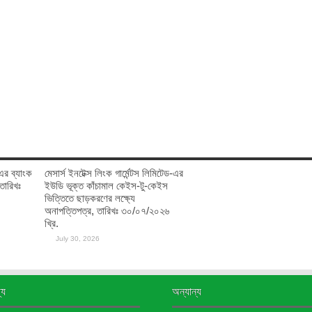
ঃ-এর ব্যাংক
মেসার্স ইনটেক্স লিংক গার্মেন্টস লিমিটেড-এর
 তারিখঃ
ইউডি ভূক্ত কাঁচামাল কেইস-টু-কেইস
ভিত্তিতে ছাড়করণের লক্ষ্যে
অনাপত্তিপত্র, তারিখঃ ৩০/০৭/২০২৬
খ্রি.
July 30, 2026
্য
অন্যান্য