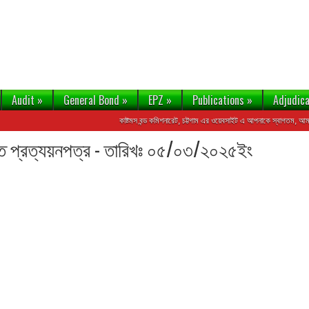
Audit
»
General Bond
»
EPZ
»
Publications
»
Adjudica
কাষ্টমস বন্ড কমিশনারেট, চট্টগাম এর ওয়েবসাইট এ আপনাকে স্বাগতম, আমদানি-র
্ত প্রত্যয়নপত্র - তারিখঃ ০৫/০৩/২০২৫ইং