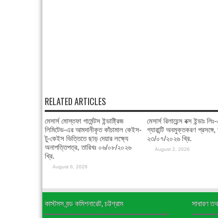
RELATED ARTICLES
মেসার্স মোস্তফা গার্মেন্টস ইন্ডাষ্ট্রিজ
মেসার্স রিলায়েন্স বক্স ইন্ডাঃ লি
লিমিটেড-এর আমদানীকৃত কাঁচামাল কেইস-
গ্যারান্টি অবমুক্তকরণ প্রসঙ্গে,
টু-কেইস ভিত্তিতে ছাড় দেয়ার লক্ষ্যে
২৩/০৭/২০২৬ খ্রি.
অনাপত্তিপত্র, তারিখঃ ০৬/০৮/২০২৬
August 2, 2026
খ্রি.
August 6, 2026
কাস্টমস বন্ড কমিশনারেট, চট্টগ্রাম
সাধারণ তথ