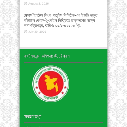
August 2, 2026
মেসার্স ইনটেক্স লিংক গার্মেন্টস লিমিটেড-এর ইউডি ভূক্ত
কাঁচামাল কেইস-টু-কেইস ভিত্তিতে ছাড়করণের লক্ষ্যে
অনাপত্তিপত্র, তারিখঃ ৩০/০৭/২০২৬ খ্রি.
July 30, 2026
কাস্টমস বন্ড কমিশনারেট, চট্টগ্রাম
সাধারণ তথ্য