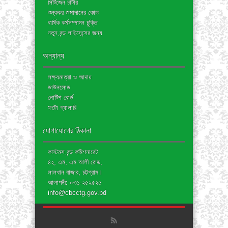
সিটিজেন চার্টার
শুল্ককর জমাদানের কোড
বার্ষিক কর্মসম্পাদন চুক্তি
নতুন বন্ড লাইসেন্সের জন্য
অন্যান্য
লক্ষ্যমাত্রা ও আদায়
ডাউনলোড
নোটিশ বোর্ড
ফটো গ্যালারি
যোগাযোগের ঠিকানা
কাস্টমস বন্ড কমিশনারেট
৪২, এম, এম আলী রোড,
লালখান বাজার, চট্টগ্রাম।
আলাপনী: ০৩১-২৫২৫২৫
info@cbcctg.gov.bd