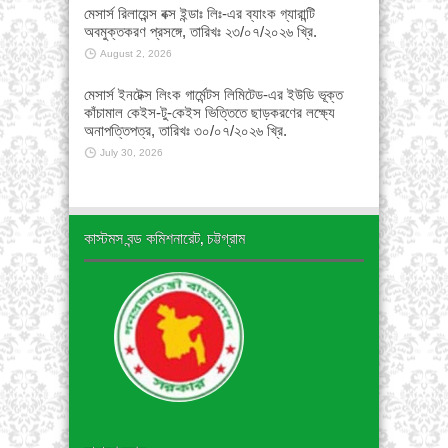
মেসার্স রিলায়েন্স বক্স ইন্ডাঃ লিঃ-এর ব্যাংক গ্যারান্টি
অবমুক্তকরণ প্রসঙ্গে, তারিখঃ ২৩/০৭/২০২৬ খ্রি.
August 2, 2026
মেসার্স ইনটেক্স লিংক গার্মেন্টস লিমিটেড-এর ইউডি ভূক্ত
কাঁচামাল কেইস-টু-কেইস ভিত্তিতে ছাড়করণের লক্ষ্যে
অনাপত্তিপত্র, তারিখঃ ৩০/০৭/২০২৬ খ্রি.
July 30, 2026
কাস্টমস বন্ড কমিশনারেট, চট্টগ্রাম