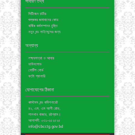
সাধারণ তথ্য
সিটিজেন চার্টার
শুল্ককর জমাদানের কোড
বার্ষিক কর্মসম্পাদন চুক্তি
নতুন বন্ড লাইসেন্সের জন্য
অন্যান্য
লক্ষ্যমাত্রা ও আদায়
ডাউনলোড
নোটিশ বোর্ড
ফটো গ্যালারি
যোগাযোগের ঠিকানা
কাস্টমস বন্ড কমিশনারেট
৪২, এম, এম আলী রোড,
লালখান বাজার, চট্টগ্রাম।
আলাপনী: ০৩১-২৫২৫২৫
info@cbcctg.gov.bd