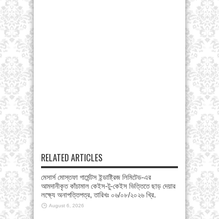
RELATED ARTICLES
মেসার্স মোস্তফা গার্মেন্টস ইন্ডাষ্ট্রিজ লিমিটেড-এর
আমদানীকৃত কাঁচামাল কেইস-টু-কেইস ভিত্তিতে ছাড় দেয়ার
লক্ষ্যে অনাপত্তিপত্র, তারিখঃ ০৬/০৮/২০২৬ খ্রি.
August 6, 2026