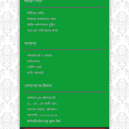
সাধারণ তথ্য
সিটিজেন চার্টার
শুল্ককর জমাদানের কোড
বার্ষিক কর্মসম্পাদন চুক্তি
নতুন বন্ড লাইসেন্সের জন্য
অন্যান্য
লক্ষ্যমাত্রা ও আদায়
ডাউনলোড
নোটিশ বোর্ড
ফটো গ্যালারি
যোগাযোগের ঠিকানা
কাস্টমস বন্ড কমিশনারেট
৪২, এম, এম আলী রোড,
লালখান বাজার, চট্টগ্রাম।
আলাপনী: ০৩১-২৫২৫২৫
info@cbcctg.gov.bd