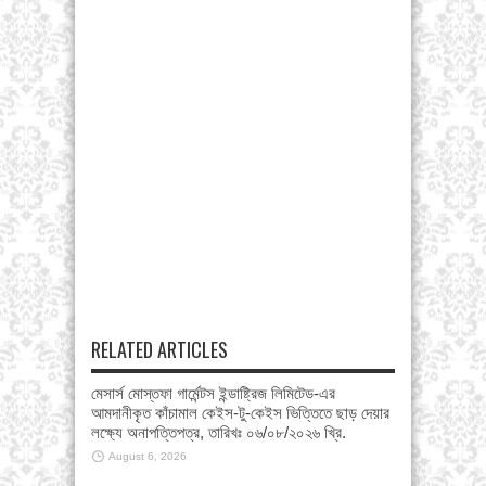
RELATED ARTICLES
মেসার্স মোস্তফা গার্মেন্টস ইন্ডাষ্ট্রিজ লিমিটেড-এর
আমদানীকৃত কাঁচামাল কেইস-টু-কেইস ভিত্তিতে ছাড় দেয়ার
লক্ষ্যে অনাপত্তিপত্র, তারিখঃ ০৬/০৮/২০২৬ খ্রি.
August 6, 2026