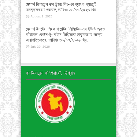
মেসার্স রিলায়েন্স বক্স ইন্ডাঃ লিঃ-এর ব্যাংক গ্যারান্টি
অবমুক্তকরণ প্রসঙ্গে, তারিখঃ ২৩/০৭/২০২৬ খ্রি.
August 2, 2026
মেসার্স ইনটেক্স লিংক গার্মেন্টস লিমিটেড-এর ইউডি ভূক্ত
কাঁচামাল কেইস-টু-কেইস ভিত্তিতে ছাড়করণের লক্ষ্যে
অনাপত্তিপত্র, তারিখঃ ৩০/০৭/২০২৬ খ্রি.
July 30, 2026
কাস্টমস বন্ড কমিশনারেট, চট্টগ্রাম