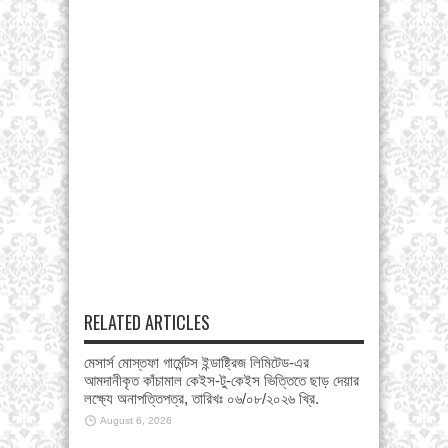
RELATED ARTICLES
মেসার্স মোস্তফা গার্মেন্টস ইন্ডাষ্ট্রিজ লিমিটেড-এর
আমদানীকৃত কাঁচামাল কেইস-টু-কেইস ভিত্তিতে ছাড় দেয়ার
লক্ষ্যে অনাপত্তিপত্র, তারিখঃ ০৬/০৮/২০২৬ খ্রি.
August 6, 2026