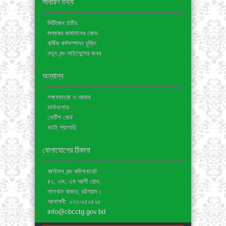
সাধারণ তথ্য
সিটিজেন চার্টার
শুল্ককর জমাদানের কোড
বার্ষিক কর্মসম্পাদন চুক্তি
নতুন বন্ড লাইসেন্সের জন্য
অন্যান্য
লক্ষ্যমাত্রা ও আদায়
ডাউনলোড
নোটিশ বোর্ড
ফটো গ্যালারি
যোগাযোগের ঠিকানা
কাস্টমস বন্ড কমিশনারেট
৪২, এম, এম আলী রোড,
লালখান বাজার, চট্টগ্রাম।
আলাপনী: ০৩১-২৫২৫২৫
info@cbcctg.gov.bd