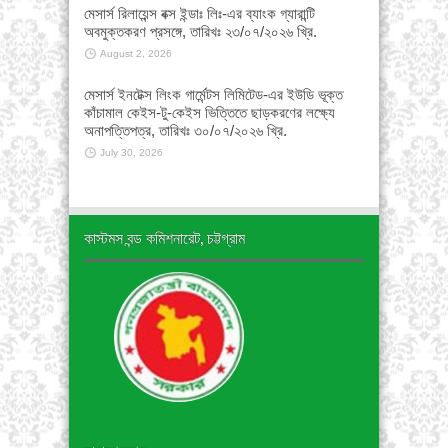
মেসার্স রিলায়েন্স বক্স ইন্ডাঃ লিঃ-এর ব্যাংক গ্যারান্টি
অবমুক্তকরণ প্রসঙ্গে, তারিখঃ ২৩/০৭/২০২৬ খ্রি.
August 2, 2026
মেসার্স ইনটেক্স লিংক গার্মেন্টস লিমিটেড-এর ইউডি ভূক্ত
কাঁচামাল কেইস-টু-কেইস ভিত্তিতে ছাড়করণের লক্ষ্যে
অনাপত্তিপত্র, তারিখঃ ৩০/০৭/২০২৬ খ্রি.
July 30, 2026
কাস্টমস বন্ড কমিশনারেট, চট্টগ্রাম