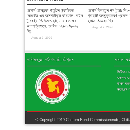
মেসার্স মোস্তফা গার্মেন্টস ইন্ডাষ্ট্রিজ
মেসার্স রিলায়েন্স বক্স ইন্ডাঃ লি
লিমিটেড-এর আমদানীকৃত কাঁচামাল কেইস-
গ্যারান্টি অবমুক্তকরণ প্রসঙ্গে,
টু-কেইস ভিত্তিতে ছাড় দেয়ার লক্ষ্যে
২৩/০৭/২০২৬ খ্রি.
অনাপত্তিপত্র, তারিখঃ ০৬/০৮/২০২৬
August 2, 2026
খ্রি.
August 6, 2026
কাস্টমস বন্ড কমিশনারেট, চট্টগ্রাম
সাধারণ তথ
সিটিজেন চার
শুল্ককর 
বার্ষিক কর্
নতুন বন্ড 
© Copyright 2019 Custom Bond Commissionerate, Chitta