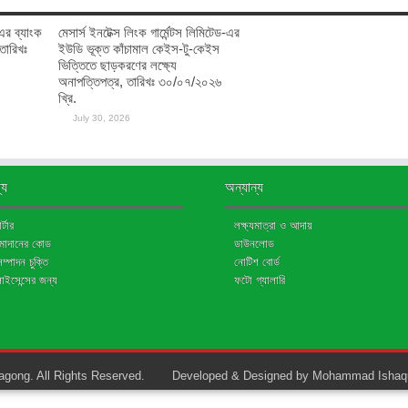
ঃ-এর ব্যাংক
মেসার্স ইনটেক্স লিংক গার্মেন্টস লিমিটেড-এর
 তারিখঃ
ইউডি ভূক্ত কাঁচামাল কেইস-টু-কেইস
ভিত্তিতে ছাড়করণের লক্ষ্যে
অনাপত্তিপত্র, তারিখঃ ৩০/০৭/২০২৬
খ্রি.
July 30, 2026
্য
অন্যান্য
্টার
লক্ষ্যমাত্রা ও আদায়
জমাদানের কোড
ডাউনলোড
মসম্পাদন চুক্তি
নোটিশ বোর্ড
লাইসেন্সের জন্য
ফটো গ্যালারি
gong. All Rights Reserved.
Developed & Designed by Mohammad Ishaq