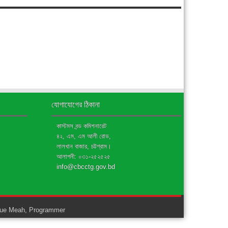
যোগাযোগের ঠিকানা
কাস্টমস বন্ড কমিশনারেট
৪২, এম, এম আলী রোড,
লালখান বাজার, চট্টগ্রাম।
আলাপনী: ০৩১-২৫২৫২৫
info@cbcctg.gov.bd
ue Meah, Programmer