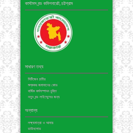
কাস্টমস বন্ড কমিশনারেট, চট্টগ্রাম
সাধারণ তথ্য
সিটিজেন চার্টার
শুল্ককর জমাদানের কোড
বার্ষিক কর্মসম্পাদন চুক্তি
নতুন বন্ড লাইসেন্সের জন্য
অন্যান্য
লক্ষ্যমাত্রা ও আদায়
ডাউনলোড