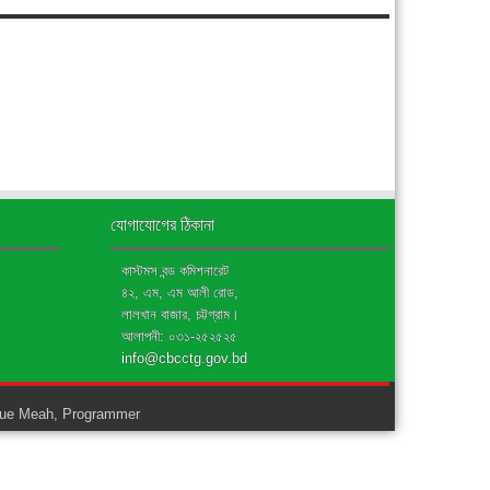
যোগাযোগের ঠিকানা
কাস্টমস বন্ড কমিশনারেট
৪২, এম, এম আলী রোড,
লালখান বাজার, চট্টগ্রাম।
আলাপনী: ০৩১-২৫২৫২৫
info@cbcctg.gov.bd
ue Meah, Programmer