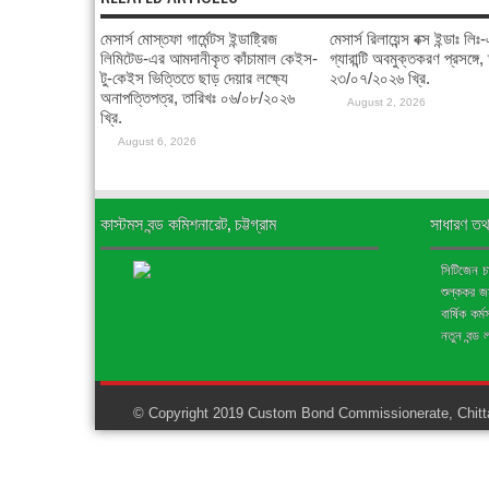
মেসার্স মোস্তফা গার্মেন্টস ইন্ডাষ্ট্রিজ
মেসার্স রিলায়েন্স বক্স ইন্ডাঃ লি
লিমিটেড-এর আমদানীকৃত কাঁচামাল কেইস-
গ্যারান্টি অবমুক্তকরণ প্রসঙ্গে,
টু-কেইস ভিত্তিতে ছাড় দেয়ার লক্ষ্যে
২৩/০৭/২০২৬ খ্রি.
অনাপত্তিপত্র, তারিখঃ ০৬/০৮/২০২৬
August 2, 2026
খ্রি.
August 6, 2026
কাস্টমস বন্ড কমিশনারেট, চট্টগ্রাম
সাধারণ তথ
সিটিজেন চার
শুল্ককর 
বার্ষিক কর্
নতুন বন্ড 
© Copyright 2019 Custom Bond Commissionerate, Chitta