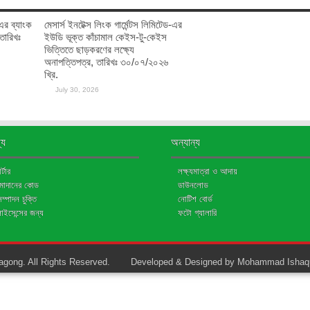
ঃ-এর ব্যাংক
মেসার্স ইনটেক্স লিংক গার্মেন্টস লিমিটেড-এর
 তারিখঃ
ইউডি ভূক্ত কাঁচামাল কেইস-টু-কেইস
ভিত্তিতে ছাড়করণের লক্ষ্যে
অনাপত্তিপত্র, তারিখঃ ৩০/০৭/২০২৬
খ্রি.
July 30, 2026
্য
অন্যান্য
্টার
লক্ষ্যমাত্রা ও আদায়
জমাদানের কোড
ডাউনলোড
মসম্পাদন চুক্তি
নোটিশ বোর্ড
লাইসেন্সের জন্য
ফটো গ্যালারি
gong. All Rights Reserved.
Developed & Designed by Mohammad Ishaq