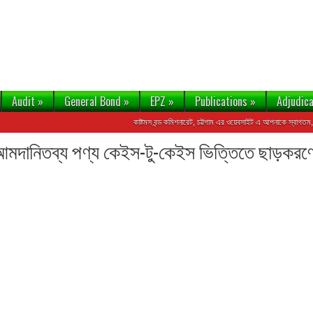
Audit
»
General Bond
»
EPZ
»
Publications
»
Adjudica
কাষ্টমস বন্ড কমিশনারেট, চট্টগাম এর ওয়েবসাইট এ আপনাকে স্বাগতম, আমদান
 আমদানিতব্য পণ্য কেইস-টু-কেইস ভিত্তিতে ছাড়করণের