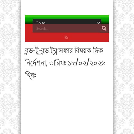
বন্ড-টু-বন্ড ট্রান্সফার বিষয়ক দিক
নির্দেশনা, তারিখঃ ১৮/০২/২০২৬
খ্রিঃ