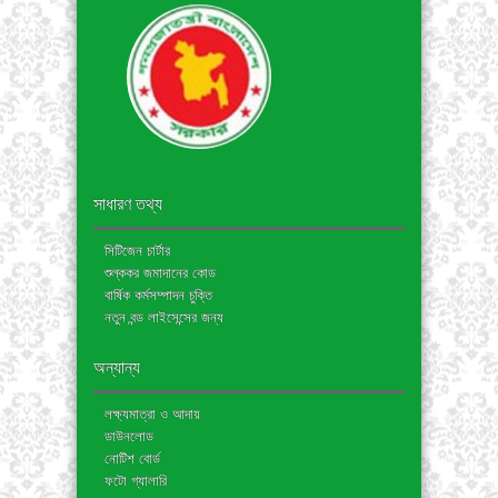
সাধারণ তথ্য
সিটিজেন চার্টার
শুল্ককর জমাদানের কোড
বার্ষিক কর্মসম্পাদন চুক্তি
নতুন বন্ড লাইসেন্সের জন্য
অন্যান্য
লক্ষ্যমাত্রা ও আদায়
ডাউনলোড
নোটিশ বোর্ড
ফটো গ্যালারি