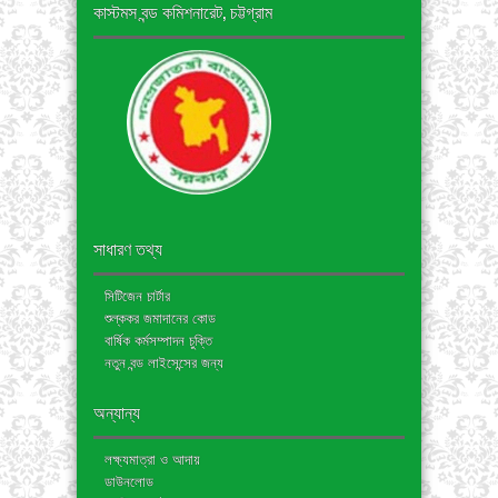
কাস্টমস বন্ড কমিশনারেট, চট্টগ্রাম
সাধারণ তথ্য
সিটিজেন চার্টার
শুল্ককর জমাদানের কোড
বার্ষিক কর্মসম্পাদন চুক্তি
নতুন বন্ড লাইসেন্সের জন্য
অন্যান্য
লক্ষ্যমাত্রা ও আদায়
ডাউনলোড