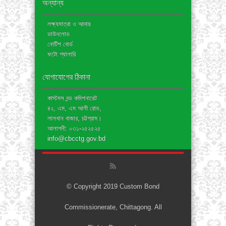
অন্যান্য
লক্ষ্যমাত্রা ও আদায়
ডাউনলোড
নোটিশ বোর্ড
ফটো গ্যালারি
যোগাযোগের ঠিকানা
কাস্টমস বন্ড কমিশনারেট
৪২, এম, এম আলী রোড,
লালখান বাজার, চট্টগ্রাম।
আলাপনী: ০৩১-২৫২৫২৫
info@cbcctg.gov.bd
© Copyright 2019 Custom Bond
Commissionerate, Chittagong. All