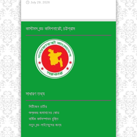
July 29, 2026
কাস্টমস বন্ড কমিশনারেট, চট্টগ্রাম
সাধারণ তথ্য
সিটিজেন চার্টার
শুল্ককর জমাদানের কোড
বার্ষিক কর্মসম্পাদন চুক্তি
নতুন বন্ড লাইসেন্সের জন্য