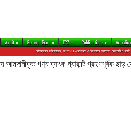
Audit
»
General Bond
»
EPZ
»
Publications
»
Adjudica
কাষ্টমস বন্ড কমিশনারেট, চট্টগাম এর ওয়েবসাইট এ আপনাকে স্বাগতম, আমদানি-রপ্তানি, এলসি 
ায় আমদানীকৃত পণ্য ব্যাংক গ্যারান্টি গ্রহণপূর্বক ছাড়