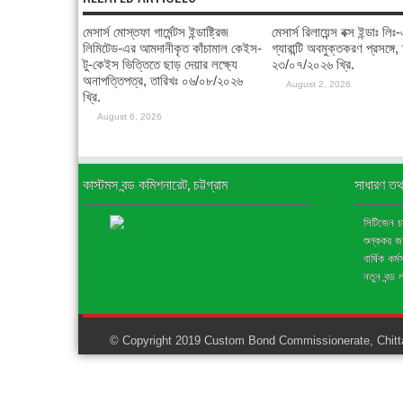
মেসার্স মোস্তফা গার্মেন্টস ইন্ডাষ্ট্রিজ
মেসার্স রিলায়েন্স বক্স ইন্ডাঃ লি
লিমিটেড-এর আমদানীকৃত কাঁচামাল কেইস-
গ্যারান্টি অবমুক্তকরণ প্রসঙ্গে,
টু-কেইস ভিত্তিতে ছাড় দেয়ার লক্ষ্যে
২৩/০৭/২০২৬ খ্রি.
অনাপত্তিপত্র, তারিখঃ ০৬/০৮/২০২৬
August 2, 2026
খ্রি.
August 6, 2026
কাস্টমস বন্ড কমিশনারেট, চট্টগ্রাম
সাধারণ তথ
সিটিজেন চার
শুল্ককর 
বার্ষিক কর্
নতুন বন্ড 
© Copyright 2019 Custom Bond Commissionerate, Chitta