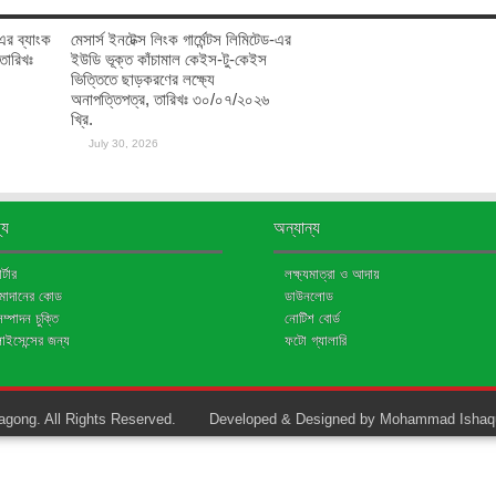
ঃ-এর ব্যাংক
মেসার্স ইনটেক্স লিংক গার্মেন্টস লিমিটেড-এর
 তারিখঃ
ইউডি ভূক্ত কাঁচামাল কেইস-টু-কেইস
ভিত্তিতে ছাড়করণের লক্ষ্যে
অনাপত্তিপত্র, তারিখঃ ৩০/০৭/২০২৬
খ্রি.
July 30, 2026
্য
অন্যান্য
্টার
লক্ষ্যমাত্রা ও আদায়
জমাদানের কোড
ডাউনলোড
মসম্পাদন চুক্তি
নোটিশ বোর্ড
লাইসেন্সের জন্য
ফটো গ্যালারি
gong. All Rights Reserved.
Developed & Designed by Mohammad Ishaq