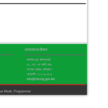
যোগাযোগের ঠিকানা
কাস্টমস বন্ড কমিশনারেট
৪২, এম, এম আলী রোড,
লালখান বাজার, চট্টগ্রাম।
আলাপনী: ০৩১-২৫২৫২৫
info@cbcctg.gov.bd
ue Meah, Programmer