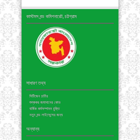
কাস্টমস বন্ড কমিশনারেট, চট্টগ্রাম
সাধারণ তথ্য
সিটিজেন চার্টার
শুল্ককর জমাদানের কোড
বার্ষিক কর্মসম্পাদন চুক্তি
নতুন বন্ড লাইসেন্সের জন্য
অন্যান্য