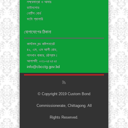
লক্ষ্যমাত্রা ও আদায়
ডাউনলোড
নোটিশ বোর্ড
ফটো গ্যালারি
যোগাযোগের ঠিকানা
কাস্টমস বন্ড কমিশনারেট
৪২, এম, এম আলী রোড,
লালখান বাজার, চট্টগ্রাম।
আলাপনী: ০৩১-২৫২৫২৫
info@cbcctg.gov.bd
© Copyright 2019 Custom Bond
Commissionerate, Chittagong. All
Rights Reserved.