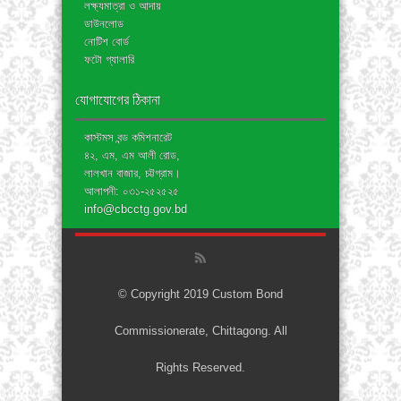
লক্ষ্যমাত্রা ও আদায়
ডাউনলোড
নোটিশ বোর্ড
ফটো গ্যালারি
যোগাযোগের ঠিকানা
কাস্টমস বন্ড কমিশনারেট
৪২, এম, এম আলী রোড,
লালখান বাজার, চট্টগ্রাম।
আলাপনী: ০৩১-২৫২৫২৫
info@cbcctg.gov.bd
© Copyright 2019 Custom Bond
Commissionerate, Chittagong. All
Rights Reserved.