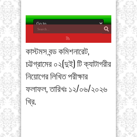
কাস্টমস বন্ড কমিশনারেট,
চট্টগ্রামের ০২(দুই) টি ক্যাটাগরীর
নিয়োগের লিখিত পরীক্ষার
ফলাফল, তারিখঃ ১২/০৬/২০২৬
খ্রি.