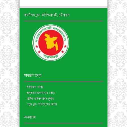
কাস্টমস বন্ড কমিশনারেট, চট্টগ্রাম
সাধারণ তথ্য
সিটিজেন চার্টার
শুল্ককর জমাদানের কোড
বার্ষিক কর্মসম্পাদন চুক্তি
নতুন বন্ড লাইসেন্সের জন্য
অন্যান্য